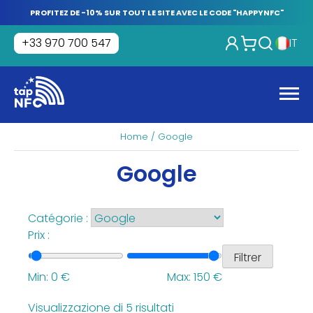
Skip
PROFITEZ DE -10% SUR TOUT LE SITE AVEC LE CODE "HAPPYNFC"
to
content
+33 970 700 547
IT
Tap
NFC
Men
Home
/ Google
Google
Catégorie :
Prix :
Filtrer
Min:
0
€
Max:
150
€
Visualizzazione di 5 risultati