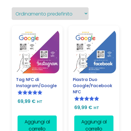
Tag NFC di
Piastra Duo
Instagram/Google
Google/Facebook
NFC
Valutato
5.00
69,99
€
HT
Valutato
5.00
69,99
€
su 5
HT
su 5
Aggiungi al
Aggiungi al
carrello
carrello