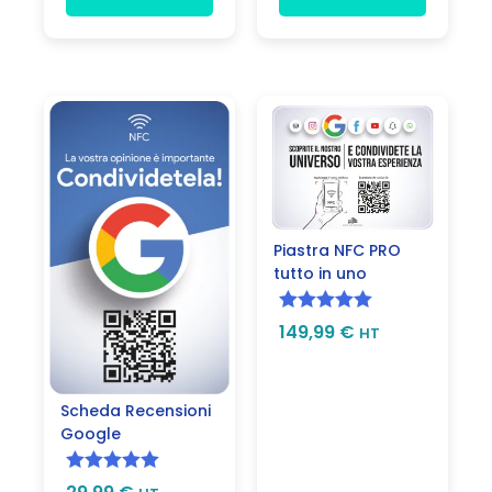
Piastra NFC PRO
tutto in uno
Valutato
5.00
149,99
€
HT
su 5
Scheda Recensioni
Google
Valutato
5.00