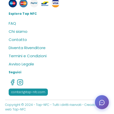
Esplora Tap NFC
FAQ
Chi siamo
Contatto
Diventa Rivenditore
Termini e Condizioni
Avviso Legale
Seguici
contact@tap-nfc.com
Ouvrir
Copyright © 2024 - Tap-NFC - Tutti i diritti riservati - Creazione sito
les
web Tap-NFC
optio