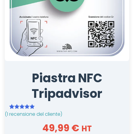
Piastra NFC
Tripadvisor
(
1
recensione del cliente)
Valutato
1
5.00
su 5 su
49,99
€
HT
base di