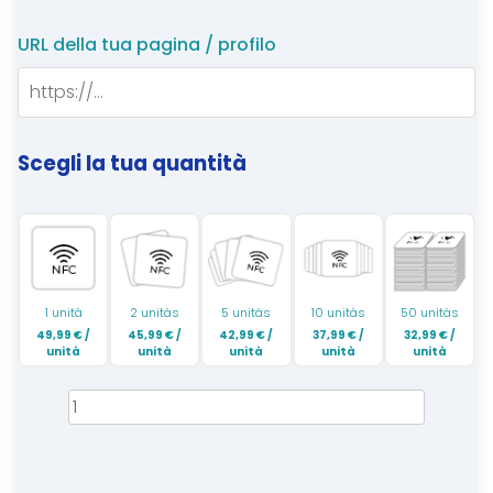
recensioni
URL della tua pagina / profilo
Scegli la tua quantità
1 unità
2 unitàs
5 unitàs
10 unitàs
50 unitàs
49,99
€
/
45,99
€
/
42,99
€
/
37,99
€
/
32,99
€
/
unità
unità
unità
unità
unità
Piastra
NFC
Tripadvisor