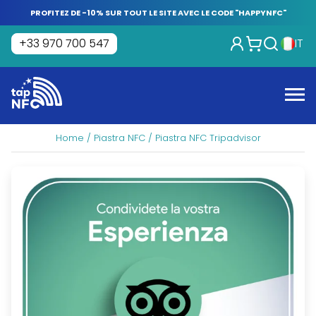
Skip
PROFITEZ DE -10% SUR TOUT LE SITE AVEC LE CODE "HAPPYNFC"
to
content
+33 970 700 547
IT
Tap
NFC
Me
Home
/
Piastra NFC
/ Piastra NFC Tripadvisor