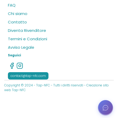
FAQ
Chi siamo
Contatto
Diventa Rivenditore
Termini e Condizioni
Avviso Legale
Seguici
contact@tap-nfc.com
Copyright © 2024 - Tap-NFC - Tutti i diritti riservati - Creazione sito
web Tap-NFC
Ouvrir
les
optio