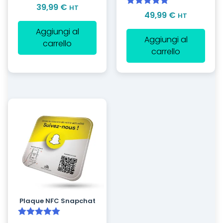
Valutato
5.00
39,99
€
HT
Valutato
5.00
49,99
€
HT
su 5
su 5
Aggiungi al
Aggiungi al
carrello
carrello
Plaque NFC Snapchat
Valutato
5.00