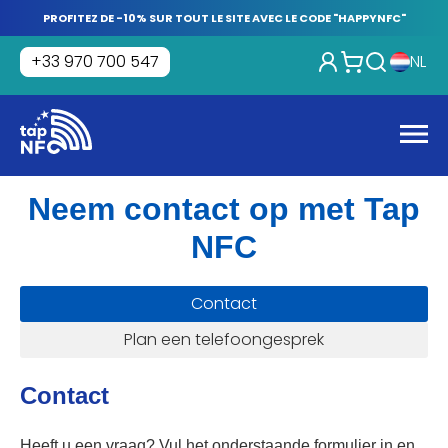
Skip
PROFITEZ DE -10% SUR TOUT LE SITE AVEC LE CODE "HAPPYNFC"
to
content
+33 970 700 547
NL
Tap
NFC
Men
Neem contact op met Tap
NFC
Contact
Plan een telefoongesprek
Contact
Heeft u een vraag? Vul het onderstaande formulier in en