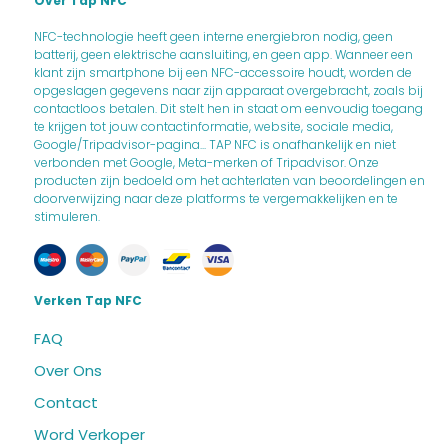
Over Tap NFC
NFC-technologie heeft geen interne energiebron nodig, geen
batterij, geen elektrische aansluiting, en geen app. Wanneer een
klant zijn smartphone bij een NFC-accessoire houdt, worden de
opgeslagen gegevens naar zijn apparaat overgebracht, zoals bij
contactloos betalen. Dit stelt hen in staat om eenvoudig toegang
te krijgen tot jouw contactinformatie, website, sociale media,
Google/Tripadvisor-pagina... TAP NFC is onafhankelijk en niet
verbonden met Google, Meta-merken of Tripadvisor. Onze
producten zijn bedoeld om het achterlaten van beoordelingen en
doorverwijzing naar deze platforms te vergemakkelijken en te
stimuleren.
Verken Tap NFC
FAQ
Over Ons
Contact
Word Verkoper