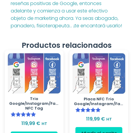
reseñas positivas de Google, entonces
adelante y comienza a usar este efectivo
objeto de marketing ahora. Ya seas abogado,
panadero, fisioterapeuta… ¡te encantará usarlo!
Productos relacionados
Trio
Placa NFC Trio
Google/Instagram/Facebook
Google/Instagram/Facebook
NFC Tag
Valorado con
119,99
€
HT
Valorado con
119,99
€
HT
5.00
de 5
5.00
de 5