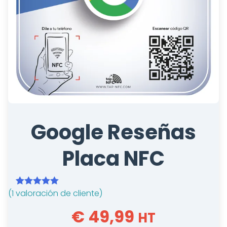
Google Reseñas
Placa NFC
(
1
valoración de cliente)
Valorado con
1
5.00
de 5 en
€ 49,99
HT
base a