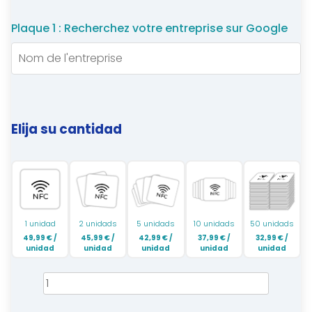
valoración
de un cliente
Plaque 1 : Recherchez votre entreprise sur Google
Elija su cantidad
1 unidad
2 unidads
5 unidads
10 unidads
50 unidads
49,99
€
/
45,99
€
/
42,99
€
/
37,99
€
/
32,99
€
/
unidad
unidad
unidad
unidad
unidad
Google
Reseñas