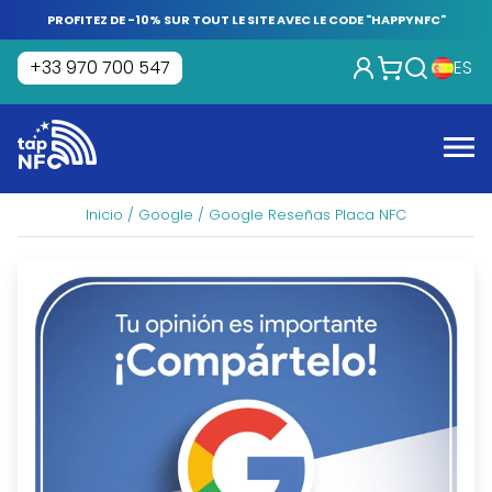
Skip
PROFITEZ DE -10% SUR TOUT LE SITE AVEC LE CODE "HAPPYNFC"
to
content
+33 970 700 547
ES
Tap
NFC
Me
Inicio
/
Google
/ Google Reseñas Placa NFC