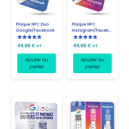
Plaque NFC Duo
Plaque NFC
Google/Facebook
Instagram/Facebook
Note
5.00
Note
5.00
49,99
€
49,99
€
HT
HT
sur 5
sur 5
Ajouter au
Ajouter au
panier
panier