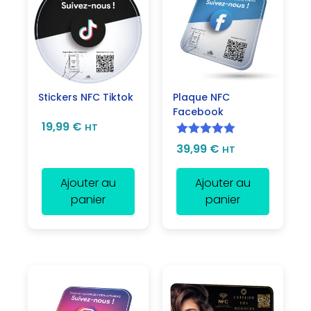
Stickers NFC Tiktok
Plaque NFC
Facebook
19,99
€
HT
Note
5.00
39,99
€
HT
sur 5
Ajouter au
Ajouter au
panier
panier