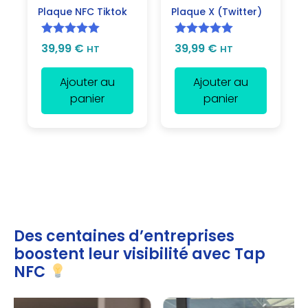
Plaque NFC Tiktok
Plaque X (Twitter)
Note
5.00
Note
5.00
39,99
€
39,99
€
HT
HT
sur 5
sur 5
Ajouter au
Ajouter au
panier
panier
Des centaines d’entreprises
boostent leur visibilité avec Tap
NFC