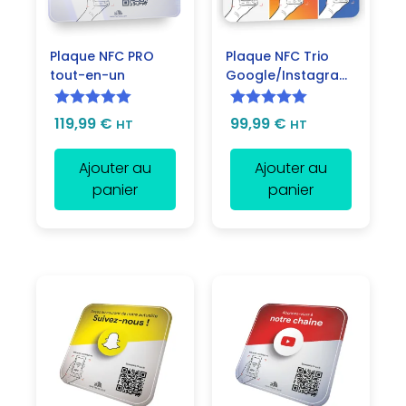
Plaque NFC PRO
Plaque NFC Trio
tout-en-un
Google/Instagram/Facebook
Note
5.00
Note
5.00
119,99
€
99,99
€
HT
HT
sur 5
sur 5
Ajouter au
Ajouter au
panier
panier