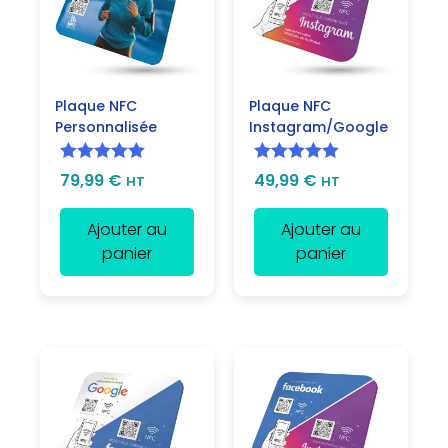
Plaque NFC
Plaque NFC
Personnalisée
Instagram/Google
Note
5.00
Note
5.00
79,99
€
49,99
€
HT
HT
sur 5
sur 5
Ajouter au
Ajouter au
panier
panier