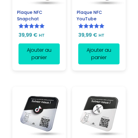
Plaque NFC
Plaque NFC
Snapchat
YouTube
Note
5.00
Note
5.00
39,99
€
39,99
€
HT
HT
sur 5
sur 5
Ajouter au
Ajouter au
panier
panier