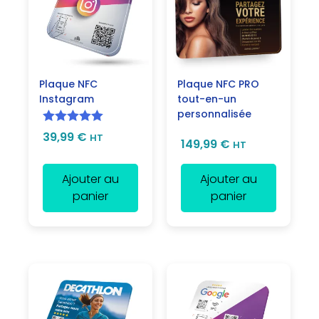
Plaque NFC
Plaque NFC PRO
Instagram
tout-en-un
personnalisée
Note
5.00
39,99
€
HT
149,99
€
HT
sur 5
Ajouter au
Ajouter au
panier
panier