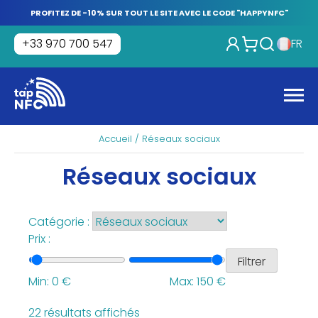
Skip
PROFITEZ DE -10% SUR TOUT LE SITE AVEC LE CODE "HAPPYNFC"
to
content
+33 970 700 547
FR
Tap
NFC
Men
Accueil
/ Réseaux sociaux
Réseaux sociaux
Catégorie :
Prix :
Filtrer
Min:
0
€
Max:
150
€
22 résultats affichés