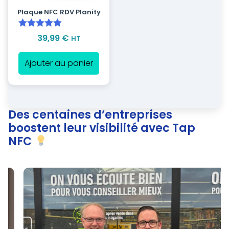
Plaque NFC RDV Planity
Note
5.00
39,99
€
HT
sur 5
Ajouter au panier
Des centaines d’entreprises
boostent leur visibilité avec Tap
NFC