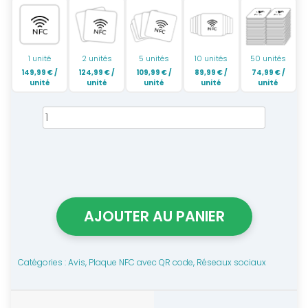
1 unité
2 unités
5 unités
10 unités
50 unités
149,99
€
/
124,99
€
/
109,99
€
/
89,99
€
/
74,99
€
/
unité
unité
unité
unité
unité
quantité
de
Plaque
NFC
PRO
tout-
AJOUTER AU PANIER
en-
un
personnalisée
Catégories :
Avis
,
Plaque NFC avec QR code
,
Réseaux sociaux