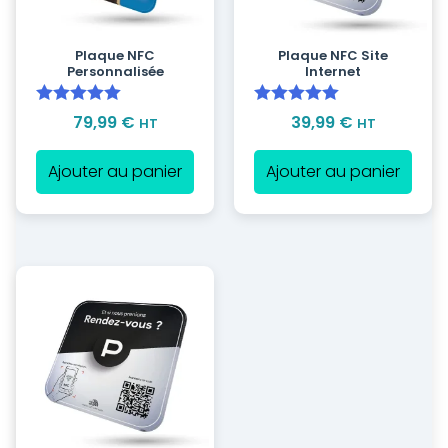
Plaque NFC
Plaque NFC Site
Personnalisée
Internet
Note
5.00
Note
5.00
79,99
€
39,99
€
HT
HT
sur 5
sur 5
Ajouter au panier
Ajouter au panier