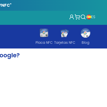
YNFC"
ES
Placa NFC
Tarjetas NFC
Blog
Google?