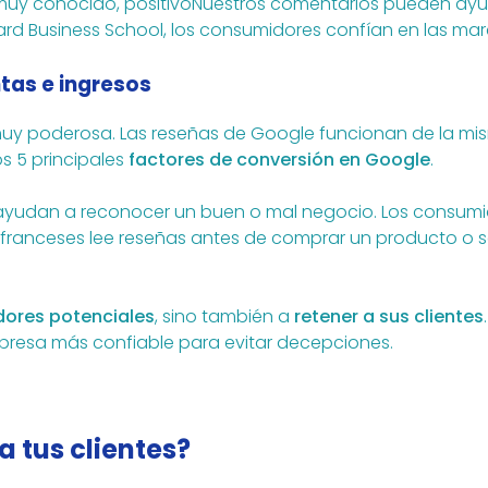
o muy conocido, positivoNuestros comentarios pueden ay
ard Business School, los consumidores confían en las marc
tas e ingresos
y poderosa. Las reseñas de Google funcionan de la mism
os 5 principales
factores de conversión en Google
.
yudan a reconocer un buen o mal negocio. Los consumido
 franceses lee reseñas antes de comprar un producto o s
dores potenciales
, sino también a
retener a sus clientes
mpresa más confiable para evitar decepciones.
 tus clientes?