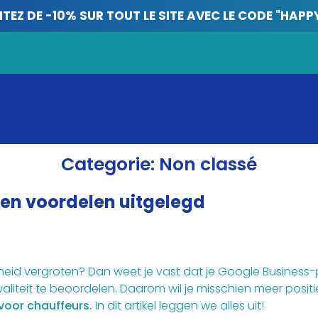
ITEZ DE -10% SUR TOUT LE SITE AVEC LE CODE "HAPP
Categorie:
Non classé
 en voordelen uitgelegd
rheid vergroten? Dan weet je vast dat je Google Business-pr
aliteit te beoordelen. Daarom wil je misschien meer posit
voor chauffeurs.
In dit artikel leggen we alles uit!