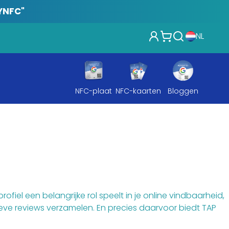
YNFC"
NL
NFC-plaat
NFC-kaarten
Bloggen
ofiel een belangrijke rol speelt in je online vindbaarheid,
ieve reviews verzamelen. En precies daarvoor biedt TAP