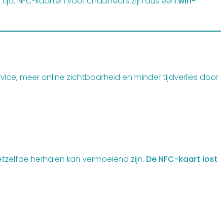
tijd. NFC-kaarten voor chauffeurs zijn dus een
win-
ce, meer online zichtbaarheid en minder tijdverlies door
etzelfde herhalen kan vermoeiend zijn.
De NFC-kaart lost