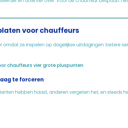
seerder en attenter over. Voor de chauffeur bespaart het 
platen voor chauffeurs
omdat ze inspelen op dagelijkse uitdagingen: betere servi
or chauffeurs vier grote pluspunten
:
aag te forceren
 klanten hebben haast, anderen vergeten het, en steeds h