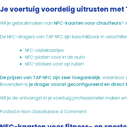
Je voertuig voordelig uitrusten met
Wil je gebruikmaken van
NFC-kaarten voor chauffeurs
? 
De NFC-dragers van TAP NFC zijn beschikbaar in verschill
NFC-visitekaartjes
NFC-platen voor in de auto
NFC-stickers voor op ruiten
De prijzen van TAP NFC zijn zeer toegankelijk
, waardoor 
Bovendien is
je drager vooraf geconfigureerd en direct 
Wil je de ontvangst in je voertuig professioneler maken 
on
Posted in
Non classé
Leave a Comment
NFC-
kaart
NFC-kaarten voor fitness- en sport