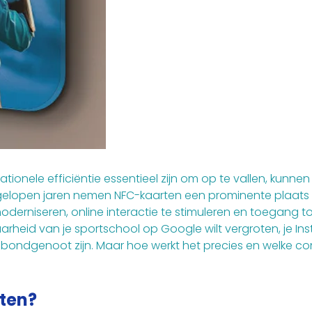
tionele efficiëntie essentieel zijn om op te vallen, kunne
gelopen jaren nemen NFC-kaarten een prominente plaats in
oderniseren, online interactie te stimuleren en toegang t
baarheid van je sportschool op Google wilt vergroten, je I
ge bondgenoot zijn. Maar hoe werkt het precies en welke
rten?