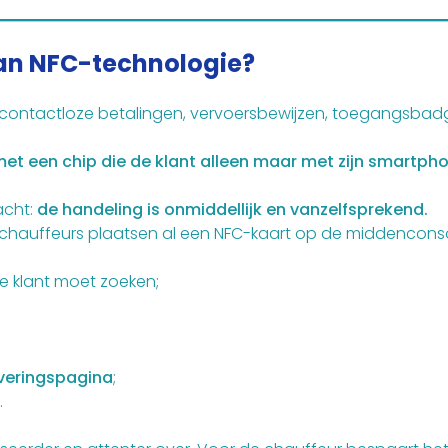
van NFC-technologie?
: contactloze betalingen, vervoersbewijzen, toegangsbad
et een chip die de klant alleen maar met zijn smartpho
acht:
de handeling is onmiddellijk en vanzelfsprekend.
el chauffeurs plaatsen al een NFC-kaart op de middencons
e klant moet zoeken;
rveringspagina
;
.